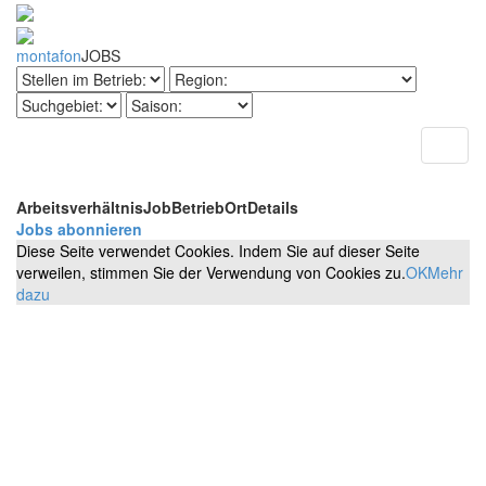
montafon
JOBS
Toggl
naviga
Arbeitsverhältnis
Job
Betrieb
Ort
Details
Jobs abonnieren
Diese Seite verwendet Cookies. Indem Sie auf dieser Seite
verweilen, stimmen Sie der Verwendung von Cookies zu.
OK
Mehr
dazu