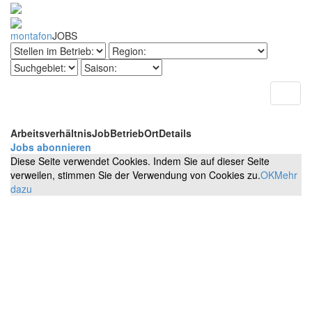
montafon
JOBS
Toggl
naviga
Arbeitsverhältnis
Job
Betrieb
Ort
Details
Jobs abonnieren
Diese Seite verwendet Cookies. Indem Sie auf dieser Seite
verweilen, stimmen Sie der Verwendung von Cookies zu.
OK
Mehr
dazu