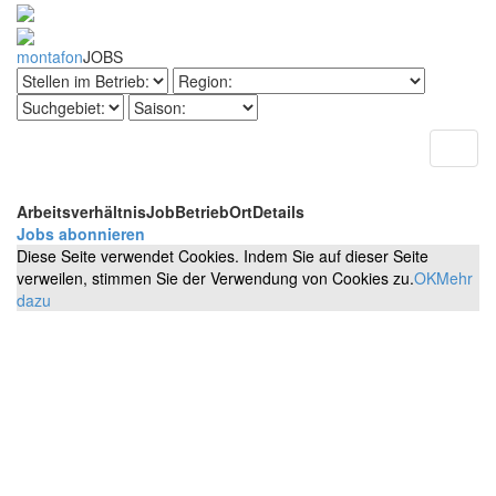
montafon
JOBS
Toggl
naviga
Arbeitsverhältnis
Job
Betrieb
Ort
Details
Jobs abonnieren
Diese Seite verwendet Cookies. Indem Sie auf dieser Seite
verweilen, stimmen Sie der Verwendung von Cookies zu.
OK
Mehr
dazu